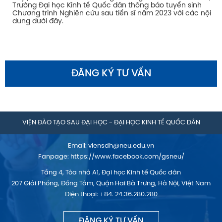
Trường Đại học Kinh tế Quốc dân thông báo tuyển sinh
Chương trình Nghiên cứu sau tiến sĩ năm 2023 với các nội
dung dưới đây.
ĐĂNG KÝ TƯ VẤN
VIỆN ĐÀO TẠO SAU ĐẠI HỌC - ĐẠI HỌC KINH TẾ QUỐC DÂN
Email:
viensdh@neu.edu.vn
Fanpage:
https://www.facebook.com/gsneu/
Tầng 4, Tòa nhà A1, Đại học Kinh tế Quốc dân
207 Giải Phóng, Đồng Tâm, Quận Hai Bà Trưng, Hà Nội, Việt Nam
Điện thoại: +84. 24.36.280.280
ĐĂNG KÝ TƯ VẤN